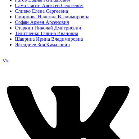
Самотлягин Алексей Сергеевич
Сливко Елена Сергеевна
Смирнова Надежда Владимировна
Софян Армен Арсенович
Старкин Николай Дмитриевич
Телитченко Галина Ивановна
Шаврина Ирина Владимировна
Эфендиев Зия Кямалович
Vk