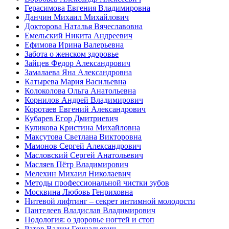
Герасимова Евгения Владимировна
Данчин Михаил Михайлович
Докторова Наталья Вячеславовна
Емельский Никита Андреевич
Ефимова Ирина Валерьевна
Забота о женском здоровье
Зайцев Федор Александрович
Замалаева Яна Александровна
Катырева Мария Васильевна
Колоколова Ольга Анатольевна
Корнилов Андрей Владимирович
Коротаев Евгений Александрович
Кубарев Егор Дмитриевич
Куликова Кристина Михайловна
Максутова Светлана Викторовна
Мамонов Сергей Александрович
Масловский Сергей Анатольевич
Масляев Пётр Владимирович
Мелехин Михаил Николаевич
Методы профессиональной чистки зубов
Москвина Любовь Генриховна
Нитевой лифтинг – секрет интимной молодости
Пантелеев Владислав Владимирович
Подология: о здоровье ногтей и стоп
Ратов Вадим Геннадьевич